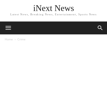
iNext News
Latest News, Breaking News, Entertainment, Sports News
Home
Crime