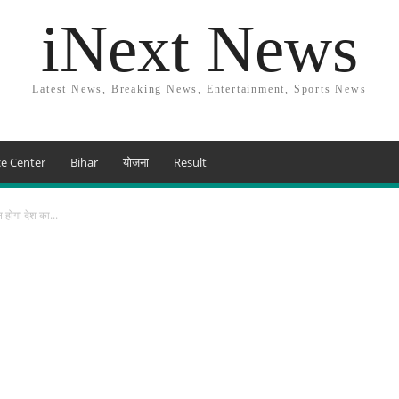
iNext News
Latest News, Breaking News, Entertainment, Sports News
e Center
Bihar
योजना
Result
 होगा देश का...