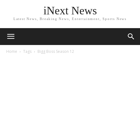
iNext News
Latest News, Breaking News, Entertainment, Sports News
Home
Tags
Bigg Boss Season 12