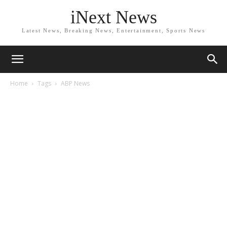
iNext News
Latest News, Breaking News, Entertainment, Sports News
Home
Tags
ABP News